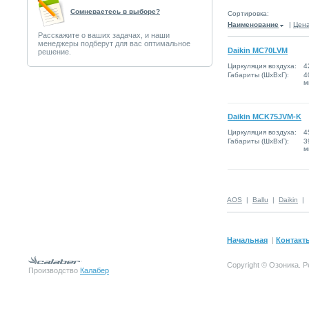
Сомневаетесь в выборе?
Сортировка:
Наименование
|
Цен
Расскажите о ваших задачах, и наши
менеджеры подберут для вас оптимальное
Daikin MC70LVM
решение.
Циркуляция воздуха:
4
Габариты (ШxВxГ):
4
м
Daikin MCK75JVM-K
Циркуляция воздуха:
4
Габариты (ШxВxГ):
3
м
AOS
|
Ballu
|
Daikin
|
Начальная
|
Контакт
Copyright © Озоника. 
Производство
Калабер