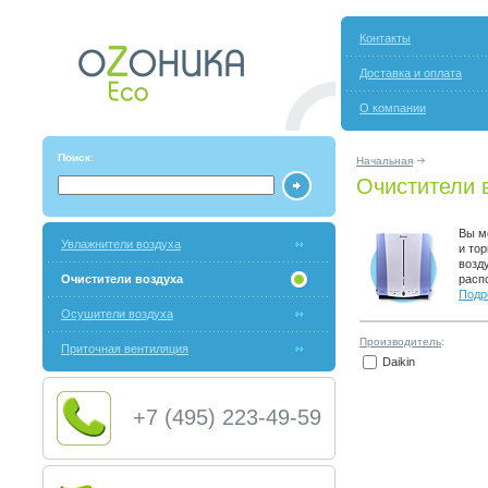
Контакты
Доставка и оплата
О компании
Поиск:
Начальная
Очистители 
Вы м
Увлажнители воздуха
и то
возд
Очистители воздуха
расп
Подр
Осушители воздуха
Производитель
:
Приточная вентиляция
Daikin
+7 (495) 223-49-59