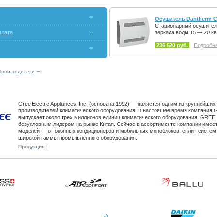
Осушитель
Dantherm C
Стационарный осушитель
плата
зеркала воды 15 — 20 кв
236 520 руб.
Подробне
Производители
Gree Electric Appliances, Inc. (основана 1992) — является одним из крупнейши
производителей климатического оборудования. В настоящее время компания 
выпускает около трех миллионов единиц климатического оборудования. GREE 
безусловным лидером на рынке Китая. Сейчас в ассортименте компании имеет
моделей — от оконных кондиционеров и мобильных моноблоков, сплит-систем 
широкой гаммы промышленного оборудования.
Продукция :