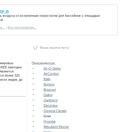
DP 35
 воздуха со встроенным гигростатом для бассейнов с площадью
.м.
е...
|
Все предложения...
Ваша корзина пуста
х мировых
Производители:
GREE ежегодно
Air-O-Swiss
является
AirComfort
ся более 320
Ballu
всех видов, до
Boneco
Breezart
Daikin
Dantherm
Electrolux
General Climate
Gree
Hyundai
Mitsubishi Electric